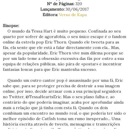
Nº de Páginas:
320
Lançamento:
30/06/2017
Editora:
Verso de Kapa
Sinopse:
O mundo da Tessa Hart é muito pequeno. Confinada ao seu
quarto por sofrer de agorafobia, o seu único escape é o fandom
online da estrela pop Eric Thorn. Quando ele tweeta para as
fãs, ela sente que ele está a falar directamente com ela... Mas,
apesar da popularidade, Eric Thorn vive num dilema porque se
por um lado teme a obsessão excessiva das fãs por outro a sua
equipa de relações públicas, não pára de «postar» e incentivar
fantasias loucas para que Eric mantenha sucesso.
Quando um outro cantor pop é assassinado por uma fã, Eric
sabe que, para se proteger precisa de destruir a sua imagem
online, por isso, decide arrasar com a sua principal seguidora
no Twitter, @TessaHeartsEric. Mas o seu plano falha e, ao
contrário do que poderia imaginar, acaba por aprofundar ainda
mais a relação que já tinha com esta fã. Quando os dois
combinam um encontro no mundo real, o que poderia ter sido o
melhor episódio de Catfish toma um rumo inesperado... Uma
história escrita através de tweets, mensagens e transcrições