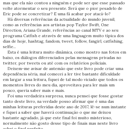
mas que ela não contou a ninguém e pode ser que esse passado
volte atormentar o seu presente. Será que o pior pesadelo de
Eric pode se concretizar? E uma fã acabar por atacá-lo?
Há diversas referências da actualidade do mundo juvenil,
como as referências aos artistas pop Taylor Swift, One
Direction, Ariana Grande, referências ao canal MTV e ao seu
programa Catfish e através de uma linguagem muito típica dos
dias de hoje, hashtag, fandom, tweet, follow, fangirl, catfishing,
selfie...
Esta é uma leitura muito dinâmica, como mostro nas fotos em
baixo, os diálogos diferenciados pelas mensagens privadas no
twitter, por tweets ou até com os relatórios policiais.
Deixem-me avisar de antemão que este livro pode criar uma
dependência séria, mal comecei a ler tive bastante dificuldade
em largar a sua leitura, fiquei de tal modo viciado que todos os
momentos livres do meu dia, aproveitava para ler mais um
pouco, queria saber mais e mais.
Foi uma verdadeira surpresa, nunca pensei que fosse gostar
tanto deste livro, na verdade posso afirmar que é uma das
minhas leituras preferidas deste ano de 2017, lê-se num instante
e fiquei a saber que haverá continuação o que me deixou
bastante agradado, já que este final foi muito misterioso,
normalmente não gosto desse tipo de finais mas neste livro
achei o final perfeito.