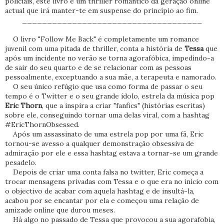
policiais, este livro é um thriller romântico da geração online
actual que irá manter-te em suspense do princípio ao fim.
____________________________________
O livro "Follow Me Back" é completamente um romance
juvenil com uma pitada de thriller, conta a história de
Tessa
que
após um incidente no verão se torna agorafóbica, impedindo-a
de sair do seu quarto e de se relacionar com as pessoas
pessoalmente, exceptuando a sua mãe, a terapeuta e namorado.
O seu único refúgio que usa como forma de passar o seu
tempo é o Twitter e o seu grande ídolo, estrela da música pop
Eric Thorn
, que a inspira a criar "fanfics" (histórias escritas)
sobre ele, conseguindo tornar uma delas viral, com a hashtag
#EricThornObsessed.
Após um assassinato de uma estrela pop por uma fã, Eric
tornou-se avesso a qualquer demonstração obsessiva de
admiração por ele e essa hashtag estava a tornar-se um grande
pesadelo.
Depois de criar uma conta falsa no twitter, Eric começa a
trocar mensagens privadas com Tessa e o que era no início com
o objectivo de acabar com aquela hashtag e de insultá-la,
acabou por se encantar por ela e começou uma relação de
amizade online que durou meses.
Há algo no passado de Tessa que provocou a sua agorafobia,