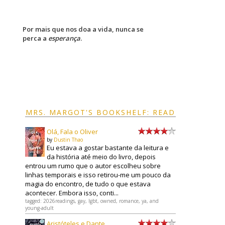
Por mais que nos doa a vida, nunca se
perca a
esperança
.
MRS. MARGOT'S BOOKSHELF: READ
Olá, Fala o Oliver
by
Dustin Thao
Eu estava a gostar bastante da leitura e
da história até meio do livro, depois
entrou um rumo que o autor escolheu sobre
linhas temporais e isso retirou-me um pouco da
magia do encontro, de tudo o que estava
acontecer. Embora isso, conti...
tagged: 2026readings, gay, lgbt, owned, romance, ya, and
young-adult
Aristóteles e Dante