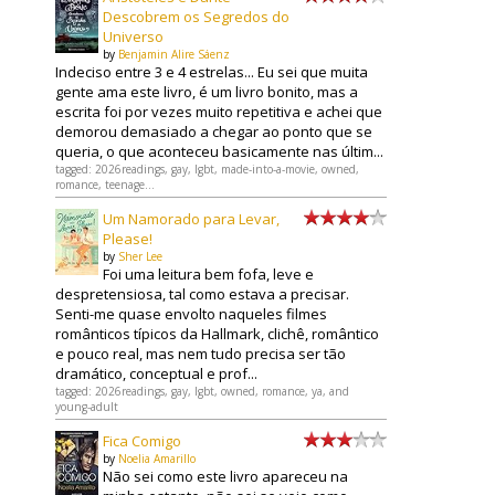
Descobrem os Segredos do
Universo
by
Benjamin Alire Sáenz
Indeciso entre 3 e 4 estrelas... Eu sei que muita
gente ama este livro, é um livro bonito, mas a
escrita foi por vezes muito repetitiva e achei que
demorou demasiado a chegar ao ponto que se
queria, o que aconteceu basicamente nas últim...
tagged: 2026readings, gay, lgbt, made-into-a-movie, owned,
romance, teenage...
Um Namorado para Levar,
Please!
by
Sher Lee
Foi uma leitura bem fofa, leve e
despretensiosa, tal como estava a precisar.
Senti-me quase envolto naqueles filmes
românticos típicos da Hallmark, clichê, romântico
e pouco real, mas nem tudo precisa ser tão
dramático, conceptual e prof...
tagged: 2026readings, gay, lgbt, owned, romance, ya, and
young-adult
Fica Comigo
by
Noelia Amarillo
Não sei como este livro apareceu na