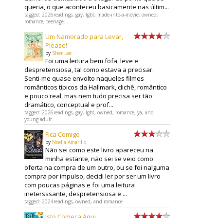
queria, o que aconteceu basicamente nas últim...
tagged: 2026readings, gay, lgbt, made-into-a-movie, owned,
romance, teenage...
Um Namorado para Levar,
Please!
by
Sher Lee
Foi uma leitura bem fofa, leve e
despretensiosa, tal como estava a precisar.
Senti-me quase envolto naqueles filmes
românticos típicos da Hallmark, clichê, romântico
e pouco real, mas nem tudo precisa ser tão
dramático, conceptual e prof...
tagged: 2026readings, gay, lgbt, owned, romance, ya, and
young-adult
Fica Comigo
by
Noelia Amarillo
Não sei como este livro apareceu na
minha estante, não sei se veio como
oferta na compra de um outro, ou se foi nalguma
compra por impulso, decidi ler por ser um livro
com poucas páginas e foi uma leitura
inetersssante, despretensiosa e ...
tagged: 2024readings, owned, and romance
Isto Começa Aqui