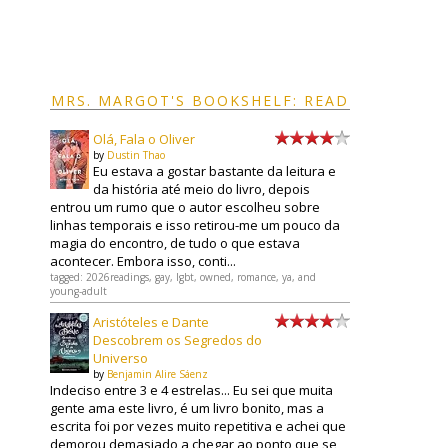
MRS. MARGOT'S BOOKSHELF: READ
Olá, Fala o Oliver
by
Dustin Thao
Eu estava a gostar bastante da leitura e
da história até meio do livro, depois
entrou um rumo que o autor escolheu sobre
linhas temporais e isso retirou-me um pouco da
magia do encontro, de tudo o que estava
acontecer. Embora isso, conti...
tagged: 2026readings, gay, lgbt, owned, romance, ya, and
young-adult
Aristóteles e Dante
Descobrem os Segredos do
Universo
by
Benjamin Alire Sáenz
Indeciso entre 3 e 4 estrelas... Eu sei que muita
gente ama este livro, é um livro bonito, mas a
escrita foi por vezes muito repetitiva e achei que
demorou demasiado a chegar ao ponto que se