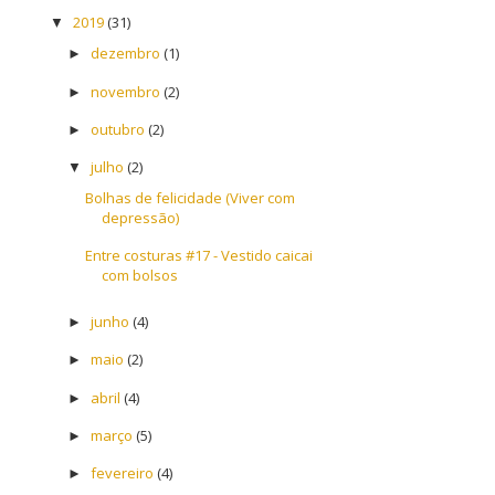
2019
(31)
▼
dezembro
(1)
►
novembro
(2)
►
outubro
(2)
►
julho
(2)
▼
Bolhas de felicidade (Viver com
depressão)
Entre costuras #17 - Vestido caicai
com bolsos
junho
(4)
►
maio
(2)
►
abril
(4)
►
março
(5)
►
fevereiro
(4)
►