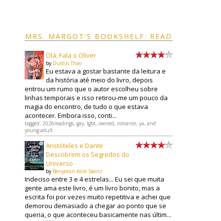
MRS. MARGOT'S BOOKSHELF: READ
Olá, Fala o Oliver
by
Dustin Thao
Eu estava a gostar bastante da leitura e
da história até meio do livro, depois
entrou um rumo que o autor escolheu sobre
linhas temporais e isso retirou-me um pouco da
magia do encontro, de tudo o que estava
acontecer. Embora isso, conti...
tagged: 2026readings, gay, lgbt, owned, romance, ya, and
young-adult
Aristóteles e Dante
Descobrem os Segredos do
Universo
by
Benjamin Alire Sáenz
Indeciso entre 3 e 4 estrelas... Eu sei que muita
gente ama este livro, é um livro bonito, mas a
escrita foi por vezes muito repetitiva e achei que
demorou demasiado a chegar ao ponto que se
queria, o que aconteceu basicamente nas últim...