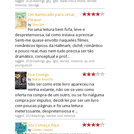
tagged: 2026readings, gay, lgbt, made-into-a-movie, owned,
romance, teenage...
Um Namorado para Levar,
Please!
by
Sher Lee
Foi uma leitura bem fofa, leve e
despretensiosa, tal como estava a precisar.
Senti-me quase envolto naqueles filmes
românticos típicos da Hallmark, clichê, romântico
e pouco real, mas nem tudo precisa ser tão
dramático, conceptual e prof...
tagged: 2026readings, gay, lgbt, owned, romance, ya, and
young-adult
Fica Comigo
by
Noelia Amarillo
Não sei como este livro apareceu na
minha estante, não sei se veio como
oferta na compra de um outro, ou se foi nalguma
compra por impulso, decidi ler por ser um livro
com poucas páginas e foi uma leitura
inetersssante, despretensiosa e ...
tagged: 2024readings, owned, and romance
Isto Começa Aqui
by
Colleen Hoover
tagged: 2024readings, owned, and new-adult