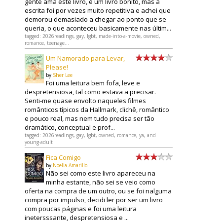
gente ama este livro, é um livro bonito, mas a
escrita foi por vezes muito repetitiva e achei que
demorou demasiado a chegar ao ponto que se
queria, o que aconteceu basicamente nas últim...
tagged: 2026readings, gay, lgbt, made-into-a-movie, owned,
romance, teenage...
Um Namorado para Levar,
Please!
by
Sher Lee
Foi uma leitura bem fofa, leve e
despretensiosa, tal como estava a precisar.
Senti-me quase envolto naqueles filmes
românticos típicos da Hallmark, clichê, romântico
e pouco real, mas nem tudo precisa ser tão
dramático, conceptual e prof...
tagged: 2026readings, gay, lgbt, owned, romance, ya, and
young-adult
Fica Comigo
by
Noelia Amarillo
Não sei como este livro apareceu na
minha estante, não sei se veio como
oferta na compra de um outro, ou se foi nalguma
compra por impulso, decidi ler por ser um livro
com poucas páginas e foi uma leitura
inetersssante, despretensiosa e ...