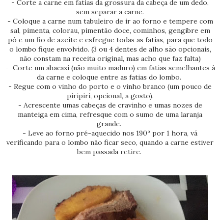
- Corte a carne em fatias da grossura da cabeça de um dedo,
sem separar a carne.
- Coloque a carne num tabuleiro de ir ao forno e tempere com
sal, pimenta, colorau, pimentão doce, cominhos, gengibre em
pó e um fio de azeite e esfregue todas as fatias, para que todo
o lombo fique envolvido. (3 ou 4 dentes de alho são opcionais,
não constam na receita original, mas acho que faz falta)
- Corte um abacaxi (não muito maduro) em fatias semelhantes à
da carne e coloque entre as fatias do lombo.
- Regue com o vinho do porto e o vinho branco (um pouco de
piripiri, opcional, a gosto).
- Acrescente umas cabeças de cravinho e umas nozes de
manteiga em cima, refresque com o sumo de uma laranja
grande.
- Leve ao forno pré-aquecido nos 190º por 1 hora, vá
verificando para o lombo não ficar seco, quando a carne estiver
bem passada retire.