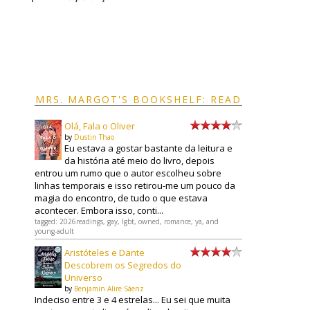
MRS. MARGOT'S BOOKSHELF: READ
Olá, Fala o Oliver
by
Dustin Thao
Eu estava a gostar bastante da leitura e
da história até meio do livro, depois
entrou um rumo que o autor escolheu sobre
linhas temporais e isso retirou-me um pouco da
magia do encontro, de tudo o que estava
acontecer. Embora isso, conti...
tagged: 2026readings, gay, lgbt, owned, romance, ya, and
young-adult
Aristóteles e Dante
Descobrem os Segredos do
Universo
by
Benjamin Alire Sáenz
Indeciso entre 3 e 4 estrelas... Eu sei que muita