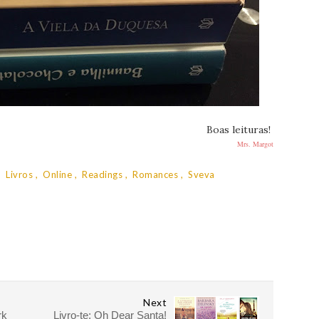
Boas leituras!
Mrs. Margot
Livros
Online
Readings
Romances
Sveva
Next
rk
Livro-te: Oh Dear Santa!