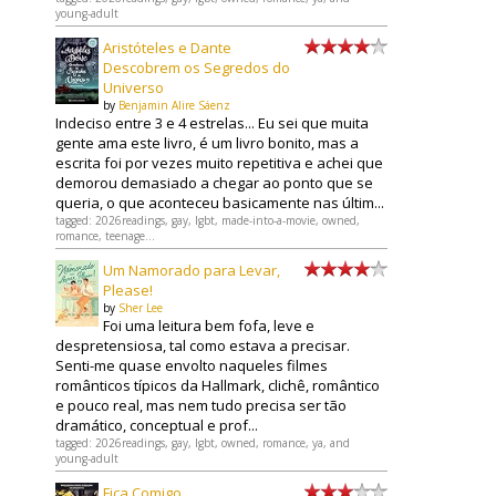
young-adult
Aristóteles e Dante
Descobrem os Segredos do
Universo
by
Benjamin Alire Sáenz
Indeciso entre 3 e 4 estrelas... Eu sei que muita
gente ama este livro, é um livro bonito, mas a
escrita foi por vezes muito repetitiva e achei que
demorou demasiado a chegar ao ponto que se
queria, o que aconteceu basicamente nas últim...
tagged: 2026readings, gay, lgbt, made-into-a-movie, owned,
romance, teenage...
Um Namorado para Levar,
Please!
by
Sher Lee
Foi uma leitura bem fofa, leve e
despretensiosa, tal como estava a precisar.
Senti-me quase envolto naqueles filmes
românticos típicos da Hallmark, clichê, romântico
e pouco real, mas nem tudo precisa ser tão
dramático, conceptual e prof...
tagged: 2026readings, gay, lgbt, owned, romance, ya, and
young-adult
Fica Comigo