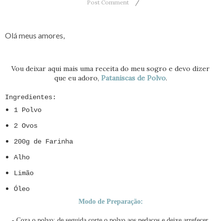
Post Comment
Olá meus amores,
Vou deixar aqui mais uma receita do meu sogro e devo dizer
que eu adoro,
Pataniscas de Polvo
.
Ingredientes:
1 Polvo
2 Ovos
200g de Farinha
Alho
Limão
Óleo
Modo de Preparação:
- Coza o polvo; de seguida corte o polvo aos pedaços e deixe arrefecer.