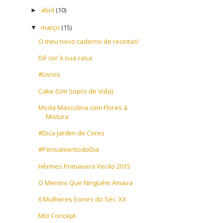
abril
(10)
►
março
(15)
▼
O meu novo caderno de receitas!
Dê cor à sua casa
#Livros
Cake (Um Sopro de Vida)
Moda Masculina com Flores à
Mistura
#Dica Jardim de Cores
#PensamentodoDia
Hèrmes Primavera Verão 2015
O Menino Que Ninguém Amava
6 Mulheres Ícones do Séc. XX
Mùi Concept