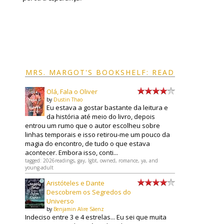
MRS. MARGOT'S BOOKSHELF: READ
Olá, Fala o Oliver
by
Dustin Thao
Eu estava a gostar bastante da leitura e
da história até meio do livro, depois
entrou um rumo que o autor escolheu sobre
linhas temporais e isso retirou-me um pouco da
magia do encontro, de tudo o que estava
acontecer. Embora isso, conti...
tagged: 2026readings, gay, lgbt, owned, romance, ya, and
young-adult
Aristóteles e Dante
Descobrem os Segredos do
Universo
by
Benjamin Alire Sáenz
Indeciso entre 3 e 4 estrelas... Eu sei que muita