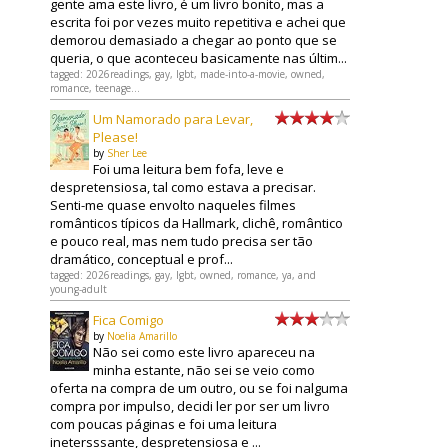
gente ama este livro, é um livro bonito, mas a
escrita foi por vezes muito repetitiva e achei que
demorou demasiado a chegar ao ponto que se
queria, o que aconteceu basicamente nas últim...
tagged: 2026readings, gay, lgbt, made-into-a-movie, owned,
romance, teenage...
Um Namorado para Levar,
Please!
by
Sher Lee
Foi uma leitura bem fofa, leve e
despretensiosa, tal como estava a precisar.
Senti-me quase envolto naqueles filmes
românticos típicos da Hallmark, clichê, romântico
e pouco real, mas nem tudo precisa ser tão
dramático, conceptual e prof...
tagged: 2026readings, gay, lgbt, owned, romance, ya, and
young-adult
Fica Comigo
by
Noelia Amarillo
Não sei como este livro apareceu na
minha estante, não sei se veio como
oferta na compra de um outro, ou se foi nalguma
compra por impulso, decidi ler por ser um livro
com poucas páginas e foi uma leitura
inetersssante, despretensiosa e ...