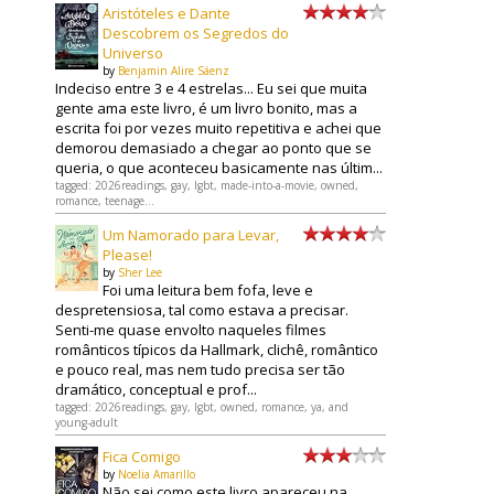
Aristóteles e Dante
Descobrem os Segredos do
Universo
by
Benjamin Alire Sáenz
Indeciso entre 3 e 4 estrelas... Eu sei que muita
gente ama este livro, é um livro bonito, mas a
escrita foi por vezes muito repetitiva e achei que
demorou demasiado a chegar ao ponto que se
queria, o que aconteceu basicamente nas últim...
tagged: 2026readings, gay, lgbt, made-into-a-movie, owned,
romance, teenage...
Um Namorado para Levar,
Please!
by
Sher Lee
Foi uma leitura bem fofa, leve e
despretensiosa, tal como estava a precisar.
Senti-me quase envolto naqueles filmes
românticos típicos da Hallmark, clichê, romântico
e pouco real, mas nem tudo precisa ser tão
dramático, conceptual e prof...
tagged: 2026readings, gay, lgbt, owned, romance, ya, and
young-adult
Fica Comigo
by
Noelia Amarillo
Não sei como este livro apareceu na