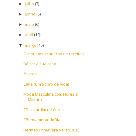
julho
(7)
►
junho
(5)
►
maio
(6)
►
abril
(10)
►
março
(15)
▼
O meu novo caderno de receitas!
Dê cor à sua casa
#Livros
Cake (Um Sopro de Vida)
Moda Masculina com Flores à
Mistura
#Dica Jardim de Cores
#PensamentodoDia
Hèrmes Primavera Verão 2015