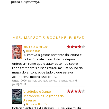
perca a
esperança
.
MRS. MARGOT'S BOOKSHELF: READ
Olá, Fala o Oliver
by
Dustin Thao
Eu estava a gostar bastante da leitura e
da história até meio do livro, depois
entrou um rumo que o autor escolheu sobre
linhas temporais e isso retirou-me um pouco da
magia do encontro, de tudo o que estava
acontecer. Embora isso, conti...
tagged: 2026readings, gay, lgbt, owned, romance, ya, and
young-adult
Aristóteles e Dante
Descobrem os Segredos do
Universo
by
Benjamin Alire Sáenz
Indeciso entre 3 e 4 estrelas... Eu sei que muita