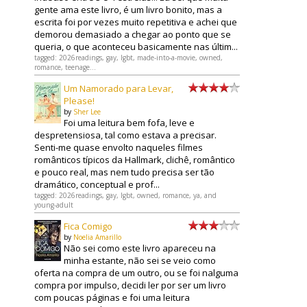
gente ama este livro, é um livro bonito, mas a
escrita foi por vezes muito repetitiva e achei que
demorou demasiado a chegar ao ponto que se
queria, o que aconteceu basicamente nas últim...
tagged: 2026readings, gay, lgbt, made-into-a-movie, owned,
romance, teenage...
Um Namorado para Levar,
Please!
by
Sher Lee
Foi uma leitura bem fofa, leve e
despretensiosa, tal como estava a precisar.
Senti-me quase envolto naqueles filmes
românticos típicos da Hallmark, clichê, romântico
e pouco real, mas nem tudo precisa ser tão
dramático, conceptual e prof...
tagged: 2026readings, gay, lgbt, owned, romance, ya, and
young-adult
Fica Comigo
by
Noelia Amarillo
Não sei como este livro apareceu na
minha estante, não sei se veio como
oferta na compra de um outro, ou se foi nalguma
compra por impulso, decidi ler por ser um livro
com poucas páginas e foi uma leitura