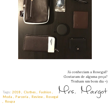
Já conheciam a Rosegal?
Gostaram de alguma peça?
Tenham um bom dia =)
Tags:
2018
Clothes
Fashion
Moda
Parceria
Review
Rosegal
Roupa