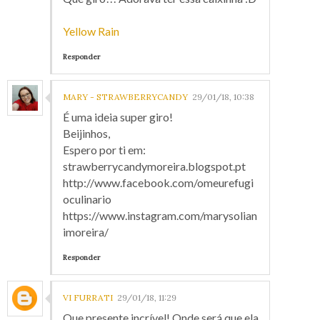
Yellow Rain
Responder
MARY - STRAWBERRYCANDY
29/01/18, 10:38
É uma ideia super giro!
Beijinhos,
Espero por ti em:
strawberrycandymoreira.blogspot.pt
http://www.facebook.com/omeurefugi
oculinario
https://www.instagram.com/marysolian
imoreira/
Responder
VI FURRATI
29/01/18, 11:29
Que presente incrível! Onde será que ela