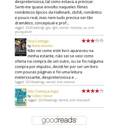
despretensiosa, tal como estava a precisar.
Senti-me quase envolto naqueles filmes
românticos típicos da Hallmark, clichê, romântico
e pouco real, mas nem tudo precisa ser tão
dramático, conceptual e prof...
tagged: 2026readings, gay, lgbt, owned, romance, ya, and
young-adult
Fica Comigo
by
Noelia Amarillo
Não sei como este livro apareceu na
minha estante, não sei se veio como
oferta na compra de um outro, ou se foi nalguma
compra por impulso, decidi ler por ser um livro
com poucas páginas e foi uma leitura
inetersssante, despretensiosa e ...
tagged: 2024readings, owned, and romance
Isto Começa Aqui
by
Colleen Hoover
tagged: 2024readings, owned, and new-adult