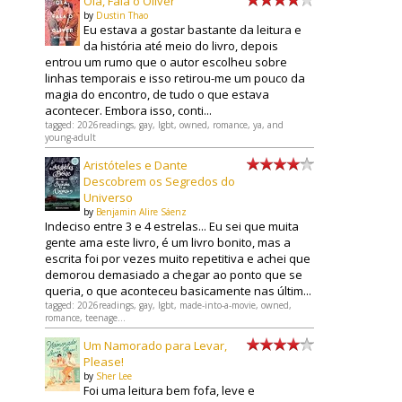
Olá, Fala o Oliver
by
Dustin Thao
Eu estava a gostar bastante da leitura e
da história até meio do livro, depois
entrou um rumo que o autor escolheu sobre
linhas temporais e isso retirou-me um pouco da
magia do encontro, de tudo o que estava
acontecer. Embora isso, conti...
tagged: 2026readings, gay, lgbt, owned, romance, ya, and
young-adult
Aristóteles e Dante
Descobrem os Segredos do
Universo
by
Benjamin Alire Sáenz
Indeciso entre 3 e 4 estrelas... Eu sei que muita
gente ama este livro, é um livro bonito, mas a
escrita foi por vezes muito repetitiva e achei que
demorou demasiado a chegar ao ponto que se
queria, o que aconteceu basicamente nas últim...
tagged: 2026readings, gay, lgbt, made-into-a-movie, owned,
romance, teenage...
Um Namorado para Levar,
Please!
by
Sher Lee
Foi uma leitura bem fofa, leve e