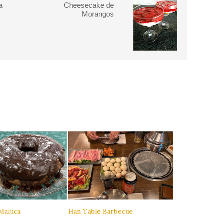
a
Cheesecake de
Morangos
Maluca
Han Table Barbecue