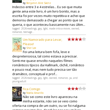
by
Benjamin Alire Sáenz
Indeciso entre 3 e 4 estrelas... Eu sei que muita
gente ama este livro, é um livro bonito, mas a
escrita foi por vezes muito repetitiva e achei que
demorou demasiado a chegar ao ponto que se
queria, o que aconteceu basicamente nas últim...
tagged: 2026readings, gay, lgbt, made-into-a-movie, owned,
romance, teenage...
Um Namorado para Levar,
Please!
by
Sher Lee
Foi uma leitura bem fofa, leve e
despretensiosa, tal como estava a precisar.
Senti-me quase envolto naqueles filmes
românticos típicos da Hallmark, clichê, romântico
e pouco real, mas nem tudo precisa ser tão
dramático, conceptual e prof...
tagged: 2026readings, gay, lgbt, owned, romance, ya, and
young-adult
Fica Comigo
by
Noelia Amarillo
Não sei como este livro apareceu na
minha estante, não sei se veio como
oferta na compra de um outro, ou se foi nalguma