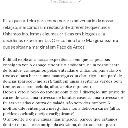
Post Comment
Esta quarta-feira para comemorar o aniversário da nossa
relação, marcámos um restaurante diferente, que nunca
tínhamos ido, lemos algumas criticas em blogues e lá
decidimos experimentar. O escolhido foi o
Marginalíssimo
,
que se situa na marginal em Paço de Arcos.
É difícil explicar a nossa experiência sem que as pessoas
consigam ver o espaço e sentir o ambiente, é um restaurante
de fondue, começámos pelas entradas e tínhamos pão saloio e
tostas e para barrar uma manteiga com chouriço e um patê de
delicias (pareceu-me ser), também umas azeitonas verdes bem
temperadas com cebola, alho, azeite e pimentos.
Depois veio o belo do fondue com tudo à discrição, um prato de
carne de vaca, uma travessa de batatas caseira, uma travessa de
frutas variadas e outra de salada, são servidos também 6
molhos diferentes para mergulharmos a delicosa carne (alho;
pickles; cocktail; queijo; caril; picante)
O ambiente é o que causa mais impacto, parece que estamos
dentro de uma casa antiga da avozinha, decorada com pratos,