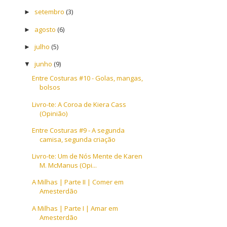
setembro
(3)
►
agosto
(6)
►
julho
(5)
►
junho
(9)
▼
Entre Costuras #10 - Golas, mangas,
bolsos
Livro-te: A Coroa de Kiera Cass
(Opinião)
Entre Costuras #9 - A segunda
camisa, segunda criação
Livro-te: Um de Nós Mente de Karen
M. McManus (Opi...
A Milhas | Parte II | Comer em
Amesterdão
A Milhas | Parte I | Amar em
Amesterdão