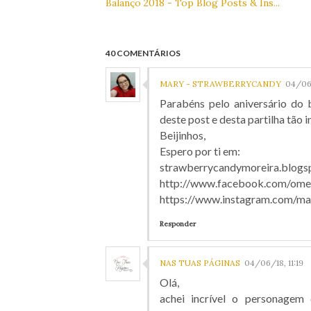
Balanço 2018 - Top Blog Posts & Ins...
40 COMENTÁRIOS
MARY - STRAWBERRYCANDY
04/06
Parabéns pelo aniversário do b
deste post e desta partilha tão in
Beijinhos,
Espero por ti em:
strawberrycandymoreira.blogs
http://www.facebook.com/omeu
https://www.instagram.com/mar
Responder
NAS TUAS PÁGINAS
04/06/18, 11:19
Olá,
achei incrível o personagem