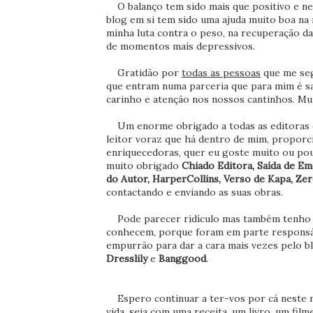
O balanço tem sido mais que positivo e ne
blog em si tem sido uma ajuda muito boa na 
minha luta contra o peso, na recuperação d
de momentos mais depressivos.
Gratidão por
todas as pessoas
que me seg
que entram numa parceria que para mim é sau
carinho e atenção nos nossos cantinhos. Mu
Um enorme obrigado a todas as editoras q
leitor voraz que há dentro de mim, proporc
enriquecedoras, quer eu goste muito ou pou
muito obrigado
Chiado Editora, Saída de Em
do Autor, HarperCollins, Verso de Kapa, Ze
contactando e enviando as suas obras.
Pode parecer ridículo mas também tenho qu
conhecem, porque foram em parte responsáv
empurrão para dar a cara mais vezes pelo bl
Dresslily
e
Banggood
.
Espero continuar a ter-vos por cá neste meu
vida, seja com uma receita, um livro, um fil