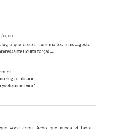
/18, 10:08
log e que contes com muitos mais,....gostei
teressante (muita força),....
pot.pt
refugioculinario
ysolianimoreira/
 que você criou. Acho que nunca vi tanta