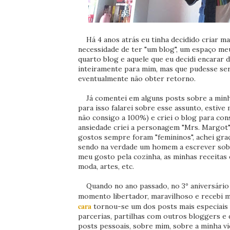
Há 4 anos atrás eu tinha decidido criar ma
necessidade de ter "um blog", um espaço meu
quarto blog e aquele que eu decidi encarar d
inteiramente para mim, mas que pudesse ser
eventualmente não obter retorno.
Já comentei em alguns posts sobre a minh
para isso falarei sobre esse assunto, estive
não consigo a 100%) e criei o blog para cons
ansiedade criei a personagem "Mrs. Margot"
gostos sempre foram "femininos", achei gra
sendo na verdade um homem a escrever sobre
meu gosto pela cozinha, as minhas receitas e
moda, artes, etc.
Quando no ano passado, no 3º aniversário do
momento libertador, maravilhoso e recebi 
cara
tornou-se um dos posts mais especiais p
parcerias, partilhas com outros bloggers e 
posts pessoais, sobre mim, sobre a minha vid