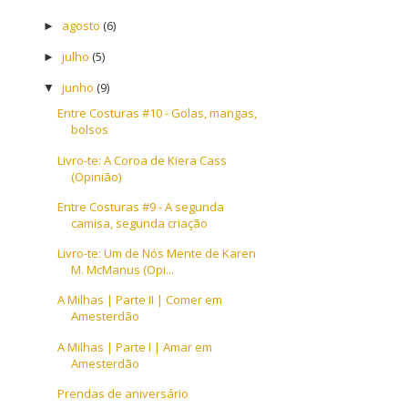
agosto
(6)
►
julho
(5)
►
junho
(9)
▼
Entre Costuras #10 - Golas, mangas,
bolsos
Livro-te: A Coroa de Kiera Cass
(Opinião)
Entre Costuras #9 - A segunda
camisa, segunda criação
Livro-te: Um de Nós Mente de Karen
M. McManus (Opi...
A Milhas | Parte II | Comer em
Amesterdão
A Milhas | Parte I | Amar em
Amesterdão
Prendas de aniversário