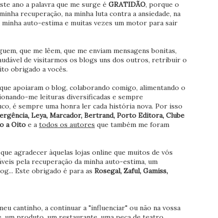
ste ano a palavra que me surge é
GRATIDÃO
, porque o
minha recuperação, na minha luta contra a ansiedade, na
a minha auto-estima e muitas vezes um motor para sair
uem, que me lêem, que me enviam mensagens bonitas,
dável de visitarmos os blogs uns dos outros, retribuir o
ito obrigado a vocês.
ue apoiaram o blog, colaborando comigo, alimentando o
ionando-me leituras diversificadas e sempre
co, é sempre uma honra ler cada história nova. Por isso
ergência, Leya, Marcador, Bertrand, Porto Editora, Clube
ro a Oito
e a
todos os autores
que também me foram
e agradecer àquelas lojas online que muitos de vós
eis pela recuperação da minha auto-estima, um
og... Este obrigado é para as
Rosegal, Zaful, Gamiss,
 cantinho, a continuar a "influenciar" ou não na vossa
me, um produto, um restaurante, uma peça de teatro,