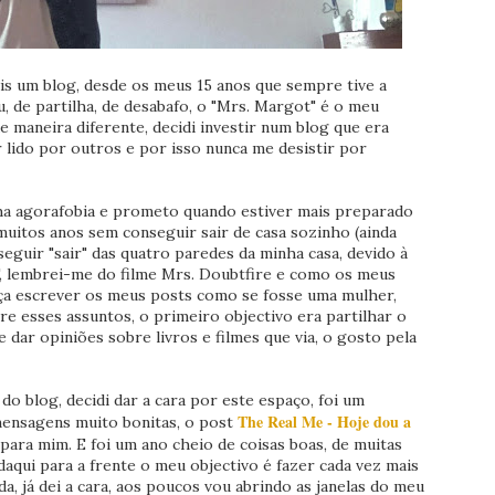
is um blog, desde os meus 15 anos que sempre tive a
, de partilha, de desabafo, o "Mrs. Margot" é o meu
e maneira diferente, decidi investir num blog que era
 lido por outros e por isso nunca me desistir por
a agorafobia e prometo quando estiver mais preparado
 muitos anos sem conseguir sair de casa sozinho (ainda
eguir "sair" das quatro paredes da minha casa, devido à
, lembrei-me do filme Mrs. Doubtfire e como os meus
ça escrever os meus posts como se fosse uma mulher,
 esses assuntos, o primeiro objectivo era partilhar o
 dar opiniões sobre livros e filmes que via, o gosto pela
 blog, decidi dar a cara por este espaço, foi um
The Real Me - Hoje dou a
mensagens muito bonitas, o post
ara mim. E foi um ano cheio de coisas boas, de muitas
daqui para a frente o meu objectivo é fazer cada vez mais
a, já dei a cara, aos poucos vou abrindo as janelas do meu