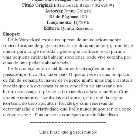
Título Original:
Little Beach Bakery Street #1
Autor(a):
Jenny Colgan
Nº de Páginas:
400
Lançamento:
11/2015
Editora:
Quinta Essência
Sinopse:
Polly Waterford está a recuperar de um relacionamento
tóxico. Incapaz de pagar a prestação do apartamento, tem de se
mudar para longe de toda a gente que conhece, e vai parar a
uma pequena estância balnear sonolenta, onde vive sozinha por
cima de uma padaria abandonada.
Polly começa então a sublimar as frustrações no seu
passatempo favorito: fazer pão. O que antes era uma ocupação
de fim de semana torna-se de repente muito mais importante, à
medida que ela extravasa as suas emoções no amassar e no
bater da massa, e o pão se vai tornando cada vez melhor. Com
nozes e sementes, azeitonas e chouriço, com mel da região
(cortesia do belo apicultor, Huckle), e com reservas de
determinação e criatividade que Polly nunca julgou ter, ela coze
e coze e coze... E as pessoas começam a ouvir falar disso.
_________________________
Uma frase que gostei muito: