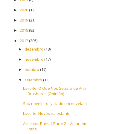
2020
(13)
►
2019
(31)
►
2018
(93)
►
2017
(205)
▼
dezembro
(18)
►
novembro
(17)
►
outubro
(17)
►
setembro
(13)
▼
Livro-te: O Que Nos Separa de Ann
Brashares (Opinião)
Sou noveleiro (viciado em novelas)
Livro-te: Novos na estante
A milhas: Paris | Parte 2 | Amar em
Paris