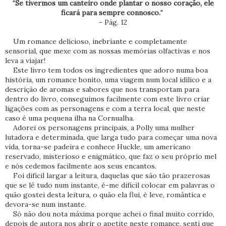
"
Se tivermos um canteiro onde plantar o nosso coração, ele
ficará para sempre connosco.
"
- Pág. 12
Um romance delicioso, inebriante e completamente
sensorial, que mexe com as nossas memórias olfactivas e nos
leva a viajar!
Este livro tem todos os ingredientes que adoro numa boa
história, um romance bonito, uma viagem num local idílico e a
descrição de aromas e sabores que nos transportam para
dentro do livro, conseguimos facilmente com este livro criar
ligações com as personagens e com a terra local, que neste
caso é uma pequena ilha na Cornualha.
Adorei os personagens principais, a Polly uma mulher
lutadora e determinada, que larga tudo para começar uma nova
vida, torna-se padeira e conhece Huckle, um americano
reservado, misterioso e enigmático, que faz o seu próprio mel
e nós cedemos facilmente aos seus encantos.
Foi difícil largar a leitura, daquelas que são tão prazerosas
que se lê tudo num instante, é-me difícil colocar em palavras o
quão gostei desta leitura, o quão ela flui, é leve, romântica e
devora-se num instante.
Só não dou nota máxima porque achei o final muito corrido,
depois de autora nos abrir o apetite neste romance, senti que