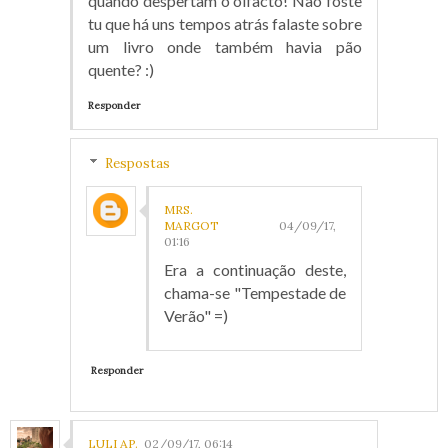
quando despertam o olfacto! Não foste
tu que há uns tempos atrás falaste sobre
um livro onde também havia pão
quente? :)
Responder
Respostas
MRS.
MARGOT
04/09/17,
01:16
Era a continuação deste,
chama-se "Tempestade de
Verão" =)
Responder
LULI AP.
02/09/17, 06:14