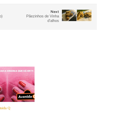
Next
o)
Pãezinhos de Vinha
d'alhos
nida Q