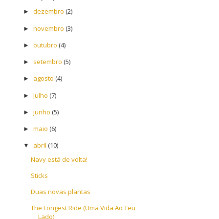
dezembro
(2)
►
novembro
(3)
►
outubro
(4)
►
setembro
(5)
►
agosto
(4)
►
julho
(7)
►
junho
(5)
►
maio
(6)
►
abril
(10)
▼
Navy está de volta!
Sticks
Duas novas plantas
The Longest Ride (Uma Vida Ao Teu
Lado)