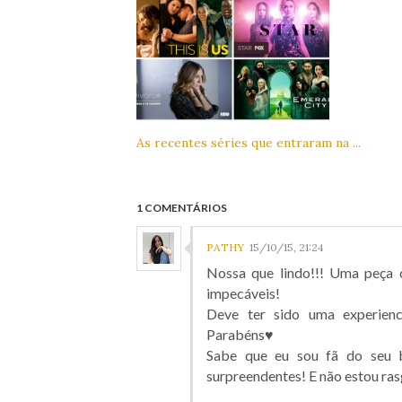
As recentes séries que entraram na ...
1 COMENTÁRIOS
PATHY
15/10/15, 21:24
Nossa que lindo!!! Uma peça c
impecáveis!
Deve ter sido uma experienci
Parabéns♥
Sabe que eu sou fã do seu 
surpreendentes! E não estou ras