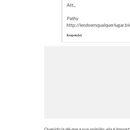
Att.,
Pathy
http://lendoemqualquerlugar.b
Responder
Querido/a dê-me a sua opinião, ela é import