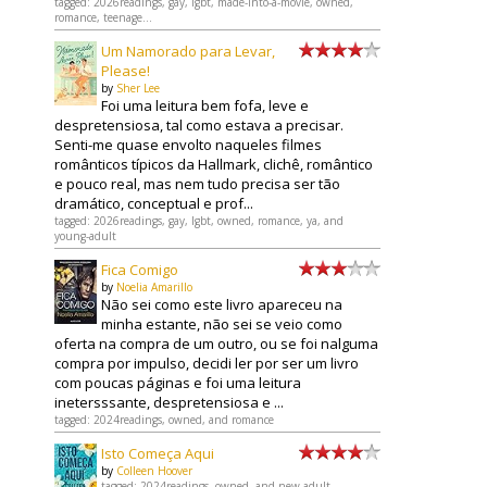
tagged: 2026readings, gay, lgbt, made-into-a-movie, owned,
romance, teenage...
Um Namorado para Levar,
Please!
by
Sher Lee
Foi uma leitura bem fofa, leve e
despretensiosa, tal como estava a precisar.
Senti-me quase envolto naqueles filmes
românticos típicos da Hallmark, clichê, romântico
e pouco real, mas nem tudo precisa ser tão
dramático, conceptual e prof...
tagged: 2026readings, gay, lgbt, owned, romance, ya, and
young-adult
Fica Comigo
by
Noelia Amarillo
Não sei como este livro apareceu na
minha estante, não sei se veio como
oferta na compra de um outro, ou se foi nalguma
compra por impulso, decidi ler por ser um livro
com poucas páginas e foi uma leitura
inetersssante, despretensiosa e ...
tagged: 2024readings, owned, and romance
Isto Começa Aqui
by
Colleen Hoover
tagged: 2024readings, owned, and new-adult