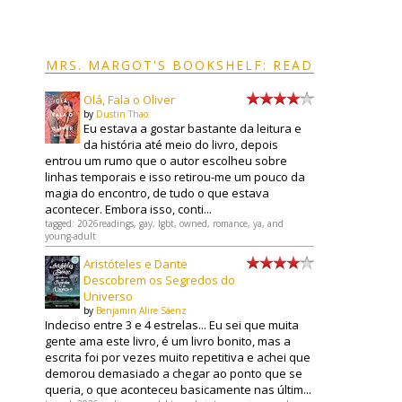
MRS. MARGOT'S BOOKSHELF: READ
Olá, Fala o Oliver
by
Dustin Thao
Eu estava a gostar bastante da leitura e
da história até meio do livro, depois
entrou um rumo que o autor escolheu sobre
linhas temporais e isso retirou-me um pouco da
magia do encontro, de tudo o que estava
acontecer. Embora isso, conti...
tagged: 2026readings, gay, lgbt, owned, romance, ya, and
young-adult
Aristóteles e Dante
Descobrem os Segredos do
Universo
by
Benjamin Alire Sáenz
Indeciso entre 3 e 4 estrelas... Eu sei que muita
gente ama este livro, é um livro bonito, mas a
escrita foi por vezes muito repetitiva e achei que
demorou demasiado a chegar ao ponto que se
queria, o que aconteceu basicamente nas últim...