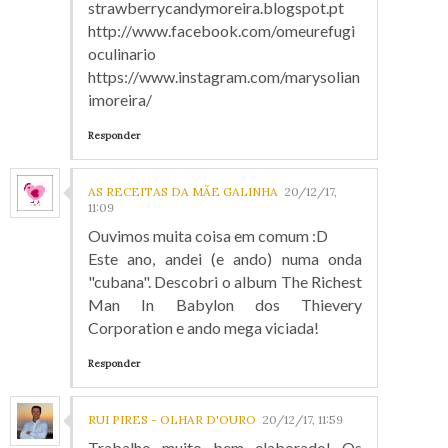
strawberrycandymoreira.blogspot.pt
http://www.facebook.com/omeurefugi
oculinario
https://www.instagram.com/marysolian
imoreira/
Responder
AS RECEITAS DA MÃE GALINHA
20/12/17,
11:09
Ouvimos muita coisa em comum :D
Este ano, andei (e ando) numa onda
"cubana". Descobri o album The Richest
Man In Babylon dos Thievery
Corporation e ando mega viciada!
Responder
RUI PIRES - OLHAR D'OURO
20/12/17, 11:59
Trabalho muito bem elaborado! Os