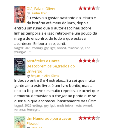
Olá, Fala o Oliver
by
Dustin Thao
Eu estava a gostar bastante da leitura e
da história até meio do livro, depois
entrou um rumo que o autor escolheu sobre
linhas temporais e isso retirou-me um pouco da
magia do encontro, de tudo o que estava
acontecer. Embora isso, conti...
tagged: 2026readings, gay, lgbt, owned, romance, ya, and
young-adult
Aristóteles e Dante
Descobrem os Segredos do
Universo
by
Benjamin Alire Sáenz
Indeciso entre 3 e 4 estrelas... Eu sei que muita
gente ama este livro, é um livro bonito, mas a
escrita foi por vezes muito repetitiva e achei que
demorou demasiado a chegar ao ponto que se
queria, o que aconteceu basicamente nas últim...
tagged: 2026readings, gay, lgbt, made-into-a-movie, owned,
romance, teenage...
Um Namorado para Levar,
Please!
by
Sher Lee