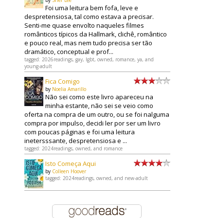
Foi uma leitura bem fofa, leve e
despretensiosa, tal como estava a precisar.
Senti-me quase envolto naqueles filmes
românticos típicos da Hallmark, clichê, romântico
e pouco real, mas nem tudo precisa ser tão
dramático, conceptual e prof...
tagged: 2026readings, gay, lgbt, owned, romance, ya, and
young-adult
Fica Comigo
by
Noelia Amarillo
Não sei como este livro apareceu na
minha estante, não sei se veio como
oferta na compra de um outro, ou se foi nalguma
compra por impulso, decidi ler por ser um livro
com poucas páginas e foi uma leitura
inetersssante, despretensiosa e ...
tagged: 2024readings, owned, and romance
Isto Começa Aqui
by
Colleen Hoover
tagged: 2024readings, owned, and new-adult