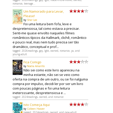
tagged: 2026readings, gay, lgbt, made-into-a-movie, owned,
romance, teenage...
Um Namorado para Levar,
Please!
by
Sher Lee
Foi uma leitura bem fofa, leve e
despretensiosa, tal como estava a precisar.
Senti-me quase envolto naqueles filmes
românticos típicos da Hallmark, clichê, romântico
e pouco real, mas nem tudo precisa ser tão
dramático, conceptual e prof...
tagged: 2026readings, gay, lgbt, owned, romance, ya, and
young-adult
Fica Comigo
by
Noelia Amarillo
Não sei como este livro apareceu na
minha estante, não sei se veio como
oferta na compra de um outro, ou se foi nalguma
compra por impulso, decidi ler por ser um livro
com poucas páginas e foi uma leitura
inetersssante, despretensiosa e ...
tagged: 2024readings, owned, and romance
Isto Começa Aqui
by
Colleen Hoover
tagged: 2024readings, owned, and new-adult