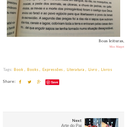
Boas leituras,
Miss Margot
Tags:
Book
Books
Expressões
Literatura
Livro
Livros
Share:
Save
Next
Arte do Pai