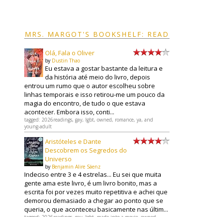
MRS. MARGOT'S BOOKSHELF: READ
Olá, Fala o Oliver
by
Dustin Thao
Eu estava a gostar bastante da leitura e
da história até meio do livro, depois
entrou um rumo que o autor escolheu sobre
linhas temporais e isso retirou-me um pouco da
magia do encontro, de tudo o que estava
acontecer. Embora isso, conti...
tagged: 2026readings, gay, lgbt, owned, romance, ya, and
young-adult
Aristóteles e Dante
Descobrem os Segredos do
Universo
by
Benjamin Alire Sáenz
Indeciso entre 3 e 4 estrelas... Eu sei que muita
gente ama este livro, é um livro bonito, mas a
escrita foi por vezes muito repetitiva e achei que
demorou demasiado a chegar ao ponto que se
queria, o que aconteceu basicamente nas últim...